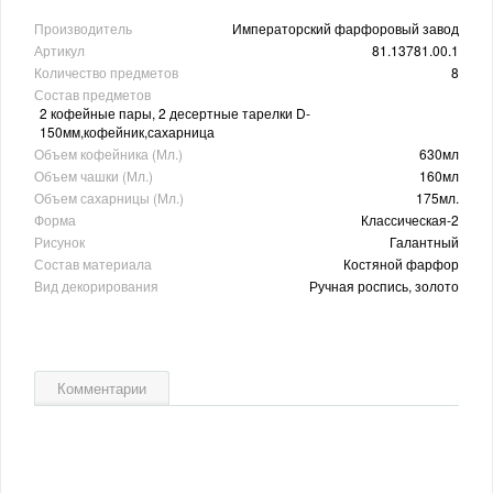
Производитель
Императорский фарфоровый завод
Артикул
81.13781.00.1
Количество предметов
8
Состав предметов
2 кофейные пары, 2 десертные тарелки D-
150мм,кофейник,сахарница
Объем кофейника (Мл.)
630мл
Объем чашки (Мл.)
160мл
Объем сахарницы (Мл.)
175мл.
Форма
Классическая-2
Рисунок
Галантный
Состав материала
Костяной фарфор
Вид декорирования
Ручная роспись, золото
Комментарии