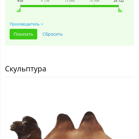
410
6 738
13 066
19 394
25 722
Производитель
Скульптура