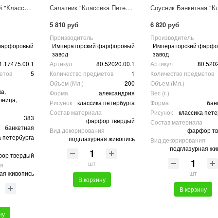
Набор для специй "Классика Петербурга"
Салатник "Классика Петербурга"
5 810 руб
6 820 руб
Производитель
Производитель
фарфоровый
Императорский фарфоровый
Императорский фарф
завод
завод
1.17475.00.1
Артикул
80.52020.00.1
Артикул
80.520
етов
5
Количество предметов
1
Количество предметов
Объем (Мл.)
200
Объем (Мл.)
а,
Форма
александрия
Вес (г.)
чница,
Рисунок
классика петербурга
Форма
бан
Состав материала
Рисунок
классика пете
383
фарфор твердый
Состав материала
банкетная
Вид декорирования
фарфор т
а петербурга
подглазурная живопись
Вид декорирования
а
подглазурная жи
ор твердый
шт
ия
ая живопись
шт
В корзину
В корзину
ну