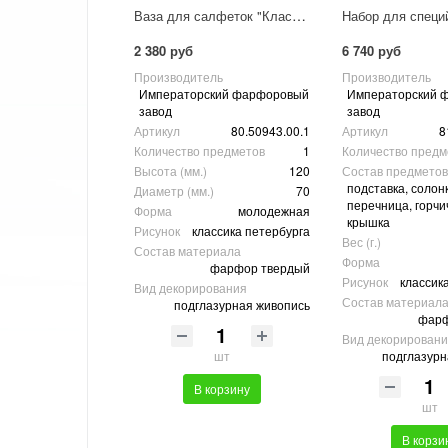
Ваза для салфеток "Классика Петербурга"
2 380 руб
6 740 руб
Производитель
Производитель
Императорский фарфоровый
Императорский 
завод
завод
Артикул
80.50943.00.1
Артикул
8
Количество предметов
1
Количество предм
Высота (мм.)
120
Состав предметов
подставка, солонк
Диаметр (мм.)
70
перечница, горчи
Форма
молодежная
крышка
Рисунок
классика петербурга
Вес (г.)
Состав материала
Форма
фарфор твердый
Рисунок
классик
Вид декорирования
Состав материал
подглазурная живопись
фарф
Вид декорирован
подглазурн
шт
В корзину
шт
В корзи