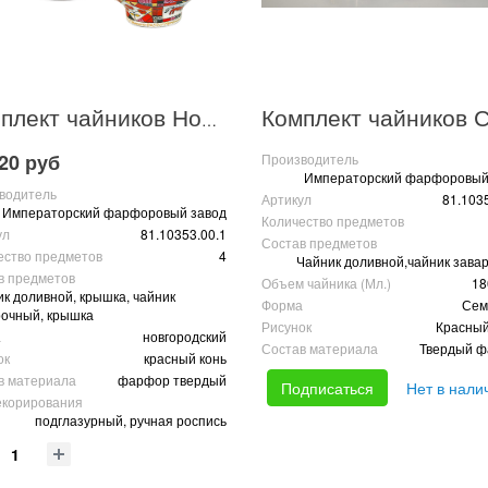
Комплект чайников Новгородский "Красный конь"
20 руб
Производитель
Императорский фарфоровый
водитель
Артикул
81.103
Императорский фарфоровый завод
Количество предметов
ул
81.10353.00.1
Состав предметов
ество предметов
4
Чайник доливной,чайник зава
в предметов
Объем чайника (Мл.)
18
к доливной, крышка, чайник
Форма
Сем
рочный, крышка
Рисунок
Красный
а
новгородский
Состав материала
Твердый 
ок
красный конь
в материала
фарфор твердый
Подписаться
Нет в нали
екорирования
подглазурный, ручная роспись