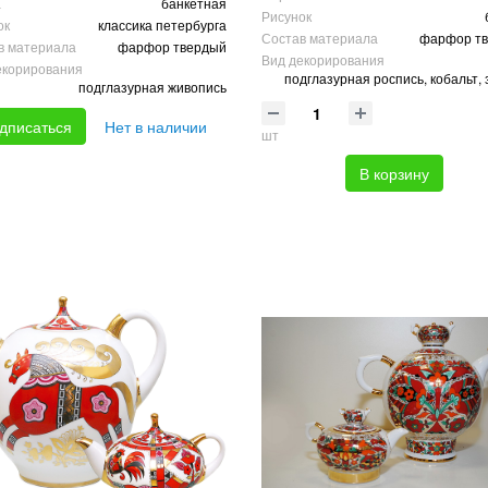
а
банкетная
Рисунок
ок
классика петербурга
Состав материала
фарфор т
в материала
фарфор твердый
Вид декорирования
екорирования
подглазурная роспись, кобальт,
подглазурная живопись
дписаться
Нет в наличии
шт
В корзину